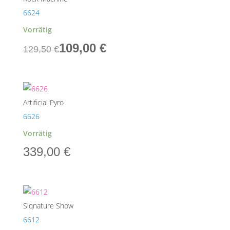
6624
Vorrätig
Ursprünglicher
Aktueller
109,00
€
129,50
€
Preis
Preis
war:
ist:
129,50 €
109,00 €.
Artificial Pyro
6626
Vorrätig
339,00
€
Siqnature Show
6612