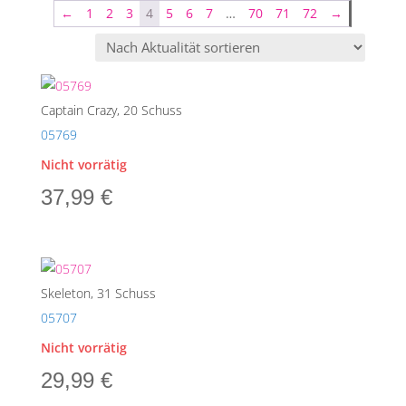
←
1
2
3
4
5
6
7
…
70
71
72
→
Captain Crazy, 20 Schuss
05769
Nicht vorrätig
37,99
€
Skeleton, 31 Schuss
05707
Nicht vorrätig
29,99
€