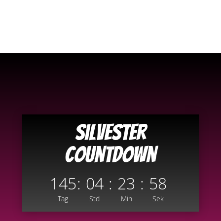
coming soon
Silvester
Countdown
145
:
04
:
23
:
58
Tag
Std
Min
Sek