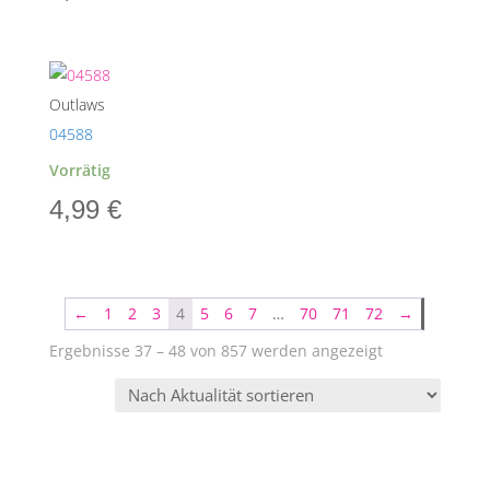
Outlaws
04588
Vorrätig
4,99
€
←
1
2
3
4
5
6
7
…
70
71
72
→
Nach
Ergebnisse 37 – 48 von 857 werden angezeigt
Aktualität
sortiert