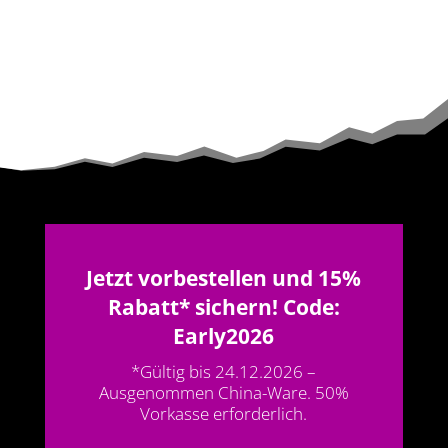
Jetzt vorbestellen und 15%
Rabatt* sichern! Code:
Early2026
*Gültig bis 24.12.2026 –
Ausgenommen China-Ware. 50%
Vorkasse erforderlich.