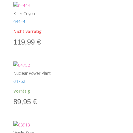
war:
ist:
119,99 €
109,00 €.
Killer Coyote
04444
Nicht vorrätig
119,99
€
Nuclear Power Plant
04752
Vorrätig
89,95
€
Wacky Pyro