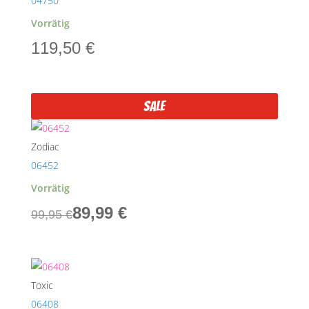
04750
Vorrätig
119,50
€
Sale
Zodiac
06452
Vorrätig
Ursprünglicher
Aktueller
89,99
€
99,95
€
Preis
Preis
war:
ist:
99,95 €
89,99 €.
Toxic
06408