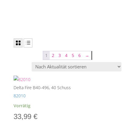
1
2
3
4
5
6
→
Delta Fire B40-496, 40 Schuss
82010
Vorrätig
33,99
€