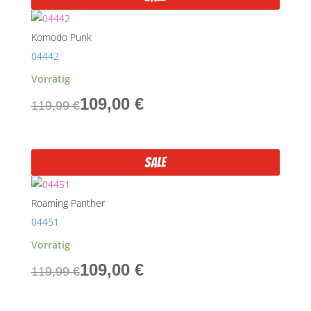
169,99 €
159,99 €.
Komodo Punk
04442
Vorrätig
Ursprünglicher
Aktueller
109,00
€
119,99
€
Preis
Preis
war:
ist:
Sale
119,99 €
109,00 €.
Roaming Panther
04451
Vorrätig
Ursprünglicher
Aktueller
109,00
€
119,99
€
Preis
Preis