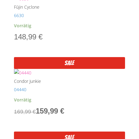
Fūjin Cyclone
6630
Vorrätig
148,99
€
Sale
Condor Junkie
04440
Vorrätig
Ursprünglicher
Aktueller
159,99
€
169,99
€
Preis
Preis
war:
ist:
Sale