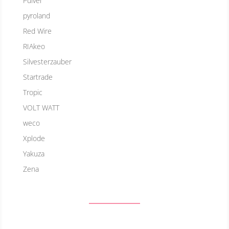
Pulver
pyroland
Red Wire
RIAkeo
Silvesterzauber
Startrade
Tropic
VOLT WATT
weco
Xplode
Yakuza
Zena