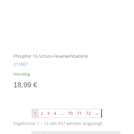
Phosphor 10-Schuss-Feuerwerkbatterie
211807
Vorrätig
18,99
€
1
2
3
4
…
70
71
72
→
Nach
Ergebnisse 1 – 12 von 857 werden angezeigt
Aktualität