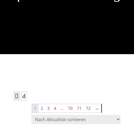
1
2
3
4
…
70
71
72
→