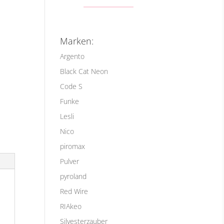
!
Marken:
Argento
Black Cat Neon
Code S
Funke
Lesli
Nico
piromax
Pulver
pyroland
Red Wire
RIAkeo
Silvesterzauber