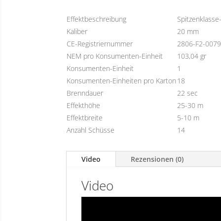
Effektbeschreibung
Spitzenklasse
Kaliber
20 mm
CE-Registriernummer
2806-F2-007
NEM pro Konsumenten-Einheit
103,04 gr
Konsumenten-Einheit
1
Konsumenten-Einheiten pro Karton
18
Brenndauer
22 sec
Effekthöhe
25-30 m
Effektbreite
5-10 m
Anzahl Schüsse
14
Video
Rezensionen (0)
Video