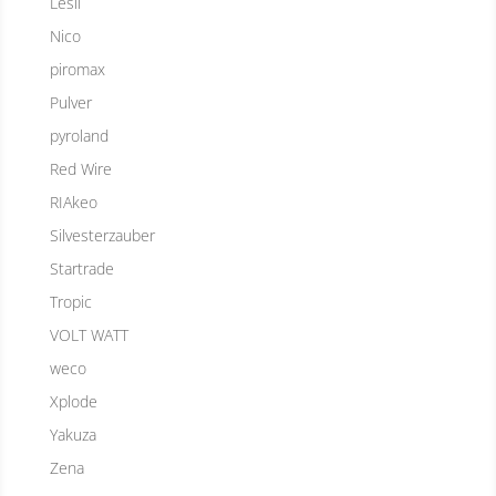
Lesli
Nico
piromax
Pulver
pyroland
Red Wire
RIAkeo
Silvesterzauber
Startrade
Tropic
VOLT WATT
weco
Xplode
Yakuza
Zena