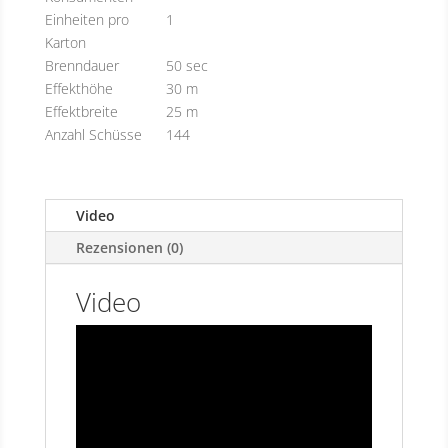
Einheiten pro
1
Karton
Brenndauer
50 sec
Effekthöhe
30 m
Effektbreite
25 m
Anzahl Schüsse
144
Video
Rezensionen (0)
Video