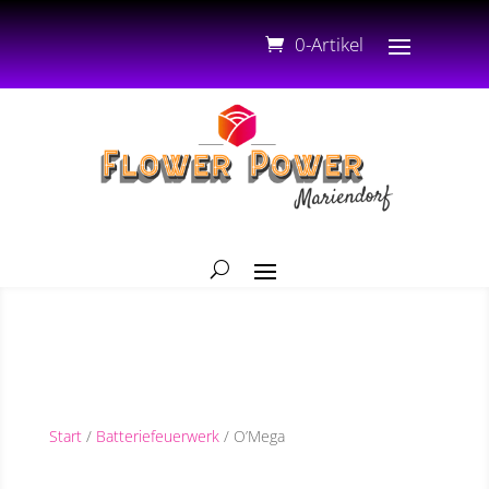
0-Artikel
Start
/
Batteriefeuerwerk
/ O’Mega