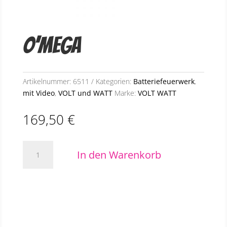
O’Mega
Artikelnummer:
6511
Kategorien:
Batteriefeuerwerk
,
mit Video
,
VOLT und WATT
Marke:
VOLT WATT
169,50
€
O’Mega
In den Warenkorb
Menge