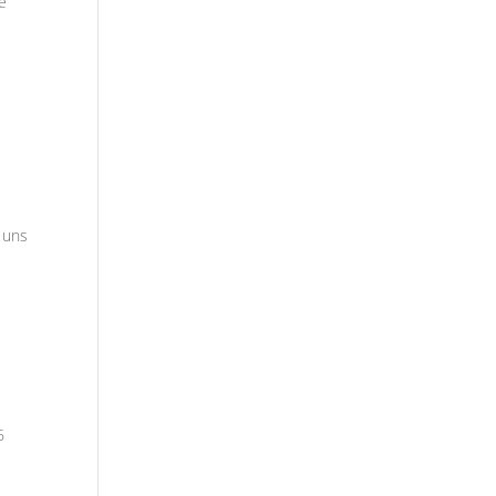
e
 uns
6