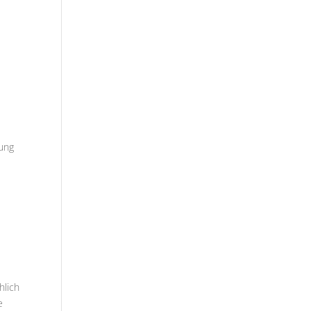
lung
hlich
e