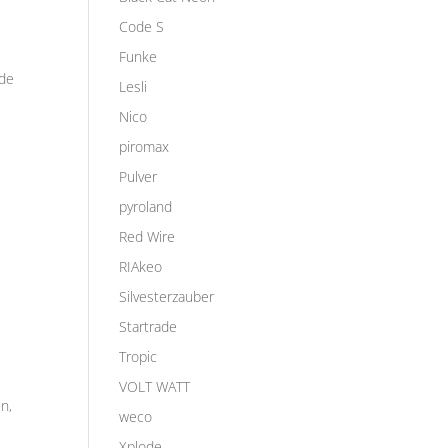
Code S
Funke
rde
Lesli
Nico
piromax
Pulver
pyroland
Red Wire
RIAkeo
Silvesterzauber
Startrade
Tropic
VOLT WATT
n,
weco
Xplode