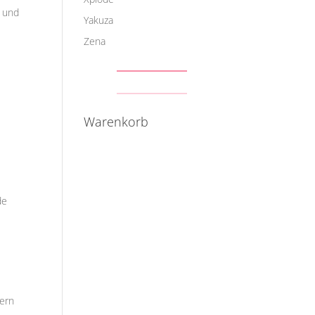
n und
Yakuza
Zena
Warenkorb
de
dern