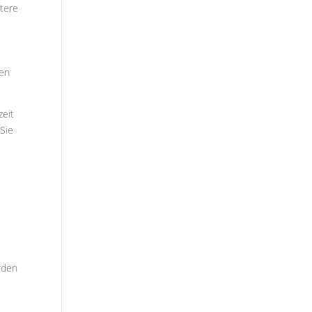
tere
ren
zeit
 Sie
rden