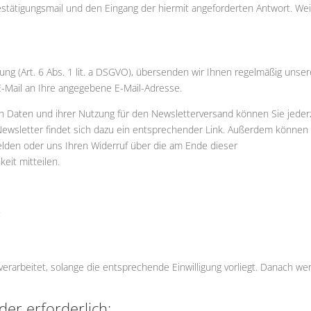
tätigungsmail und den Eingang der hiermit angeforderten Antwort. Wei
igung (Art. 6 Abs. 1 lit. a DSGVO), übersenden wir Ihnen regelmäßig unse
E-Mail an Ihre angegebene E-Mail-Adresse.
hen Daten und ihrer Nutzung für den Newsletterversand können Sie jeder
 Newsletter findet sich dazu ein entsprechender Link. Außerdem können
melden oder uns Ihren Widerruf über die am Ende dieser
it mitteilen.
.
arbeitet, solange die entsprechende Einwilligung vorliegt. Danach we
der erforderlich: