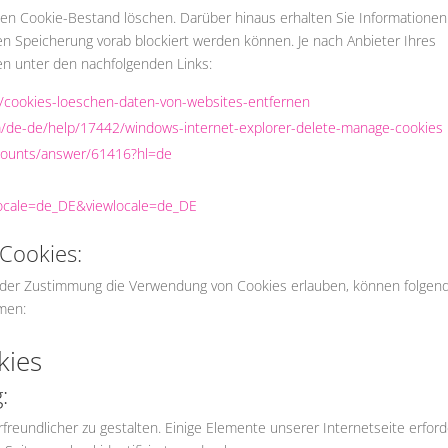
en Cookie-Bestand löschen. Darüber hinaus erhalten Sie Informatione
en Speicherung vorab blockiert werden können. Je nach Anbieter Ihres
en unter den nachfolgenden Links:
kb/cookies-loeschen-daten-von-websites-entfernen
om/de-de/help/17442/windows-internet-explorer-delete-manage-cookies
ccounts/answer/61416?hl=de
locale=de_DE&viewlocale=de_DE
Cookies:
 oder Zustimmung die Verwendung von Cookies erlauben, können folgen
men:
kies
:
freundlicher zu gestalten. Einige Elemente unserer Internetseite erfor