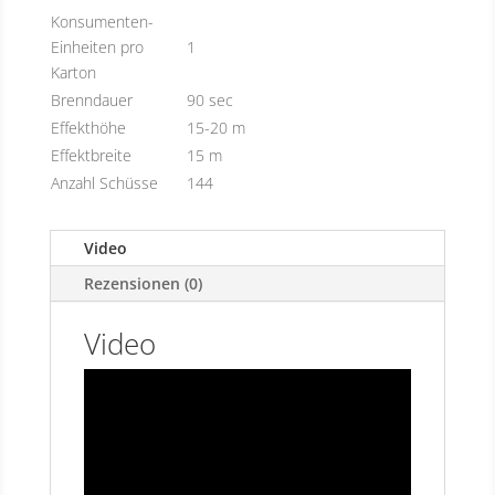
Konsumenten-
Einheiten pro
1
Karton
Brenndauer
90 sec
Effekthöhe
15-20 m
Effektbreite
15 m
Anzahl Schüsse
144
Video
Rezensionen (0)
Video