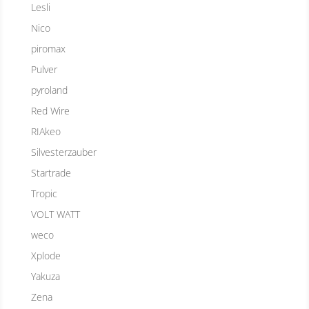
Lesli
Nico
piromax
Pulver
pyroland
Red Wire
RIAkeo
Silvesterzauber
Startrade
Tropic
VOLT WATT
weco
Xplode
Yakuza
Zena