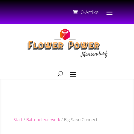
0-Artikel
Start
/
Batteriefeuerwerk
/ Big Salvo Connect