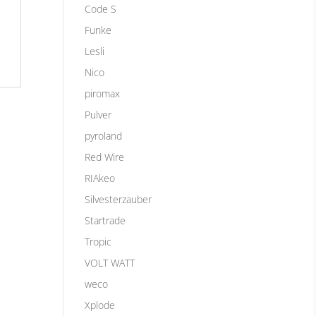
Code S
Funke
Lesli
Nico
piromax
Pulver
pyroland
Red Wire
RIAkeo
Silvesterzauber
Startrade
Tropic
VOLT WATT
weco
Xplode