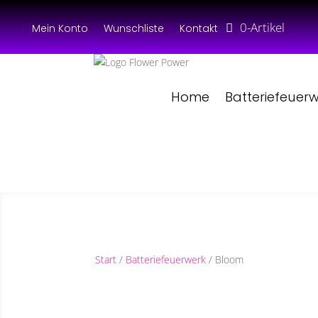
0-Artikel
Mein Konto
Wunschliste
Kontakt
Home
Batteriefeuer
Start
/
Batteriefeuerwerk
/ Bloom