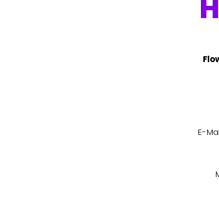
H
Flo
E-Mai
M