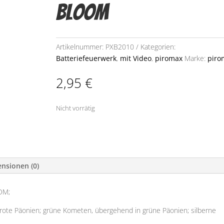
Bloom
Artikelnummer:
PXB2010
Kategorien:
Batteriefeuerwerk
,
mit Video
,
piromax
Marke:
piro
2,95
€
Nicht vorrätig
nsionen (0)
OM;
rote Päonien; grüne Kometen, übergehend in grüne Päonien; silberne