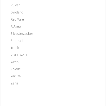
Pulver
pyroland
Red Wire
RIAkeo
Silvesterzauber
Startrade
Tropic
VOLT WATT
weco
Xplode
Yakuza
Zena