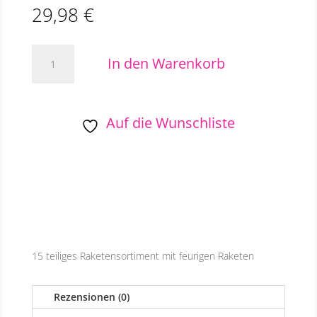
29,98
€
Family
In den Warenkorb
Countdown,
MEGA
15-
tlg.
Auf die Wunschliste
Raketensortiment
Menge
15 teiliges Raketensortiment mit feurigen Raketen
Rezensionen (0)