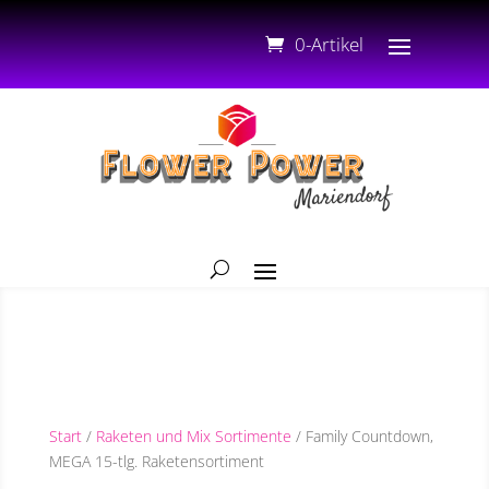
0-Artikel
Start
/
Raketen und Mix Sortimente
/ Family Countdown,
MEGA 15-tlg. Raketensortiment