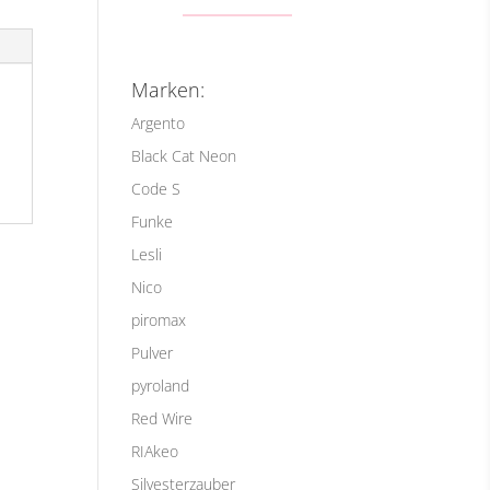
Marken:
Argento
Black Cat Neon
Code S
Funke
Lesli
Nico
piromax
Pulver
pyroland
Red Wire
RIAkeo
Silvesterzauber