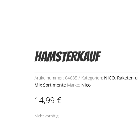
Hamsterkauf
Artikelnummer:
04685
Kategorien:
NICO
,
Raketen 
Mix Sortimente
Marke:
Nico
14,99
€
Nicht vorrätig