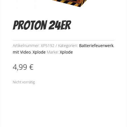
Proton 24er
Artikelnummer:
XP5192
Kategorien:
Batteriefeuerwerk
,
mit Video
,
Xplode
Marke:
Xplode
4,99
€
Nicht vorrätig