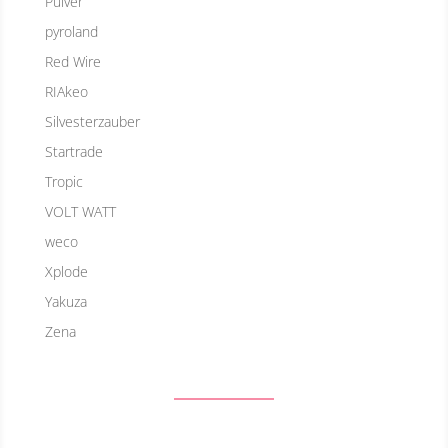
Pulver
pyroland
Red Wire
RIAkeo
Silvesterzauber
Startrade
Tropic
VOLT WATT
weco
Xplode
Yakuza
Zena