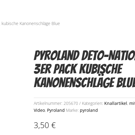
k kubische Kanonenschläge Blue
Pyroland Deto-Natio
3er Pack kubische
Kanonenschläge Blu
Artikelnummer:
205670
Kategorien:
Knallartikel
,
mi
Video
,
Pyroland
Marke:
pyroland
3,50
€