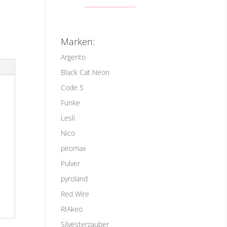
Marken:
Argento
Black Cat Neon
Code S
Funke
Lesli
Nico
piromax
Pulver
pyroland
Red Wire
RIAkeo
Silvesterzauber