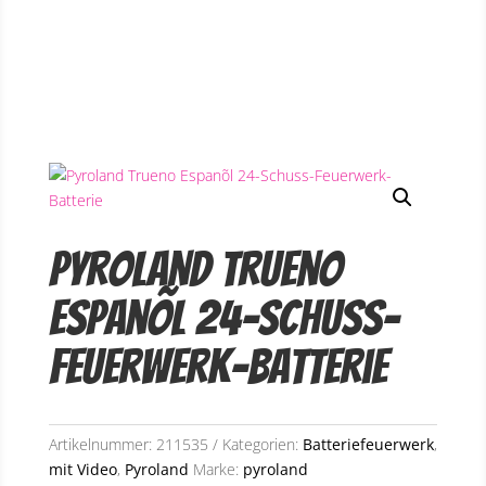
Pyroland Trueno
Espanõl 24-Schuss-
Feuerwerk-Batterie
Artikelnummer:
211535
Kategorien:
Batteriefeuerwerk
,
mit Video
,
Pyroland
Marke:
pyroland