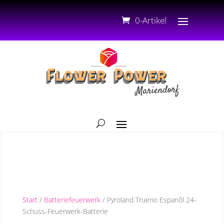
0-Artikel
Start
/
Batteriefeuerwerk
/ Pyroland Trueno Espanõl 24-
Schuss-Feuerwerk-Batterie