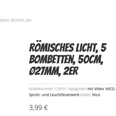
, 50cm, Ø27mm, 2er
Römisches Licht, 5
Bombetten, 50cm,
Ø27mm, 2er
Artikelnummer:
13910
Kategorien:
mit Video
,
NICO
,
Sprüh- und Leuchtfeuerwerk
Marke:
Nico
3,99
€