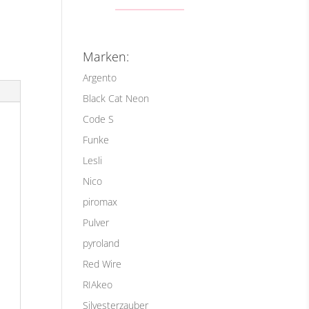
Marken:
Argento
Black Cat Neon
Code S
Funke
Lesli
Nico
piromax
Pulver
pyroland
Red Wire
RIAkeo
Silvesterzauber