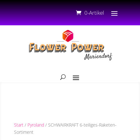
0-Artikel
Start
/
Pyroland
/ SCHWAIRKRAFT 6-teiliges-Raketen-
Sortiment