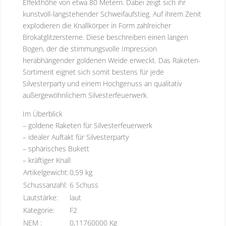
Effekthöhe von etwa 80 Metern. Dabei zeigt sich ihr
kunstvoll-langstehender Schweifaufstieg. Auf ihrem Zenit
explodieren die Knallkörper in Form zahlreicher
Brokatglitzersterne. Diese beschreiben einen langen
Bogen, der die stimmungsvolle Impression
herabhängender goldenen Weide erweckt. Das Raketen-
Sortiment eignet sich somit bestens für jede
Silvesterparty und einem Hochgenuss an qualitativ
außergewöhnlichem Silvesterfeuerwerk.
Im Überblick
– goldene Raketen für Silvesterfeuerwerk
– idealer Auftakt für Silvesterparty
– sphärisches Bukett
– kräftiger Knall
Artikelgewicht:
0,59 kg
Schussanzahl:
6 Schuss
Lautstärke:
laut
Kategorie:
F2
NEM :
0,11760000 Kg