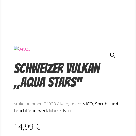
Schweizer Vulkan
„Aqua Stars“
Artikelnummer:
04923
Kategorien:
NICO
,
Sprüh- und
Leuchtfeuerwerk
Marke:
Nico
14,99
€