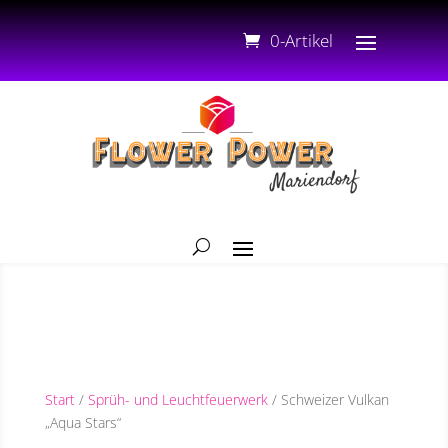
0-Artikel
Start
/
Sprüh- und Leuchtfeuerwerk
/ Schweizer Vulkan
„Aqua Stars“