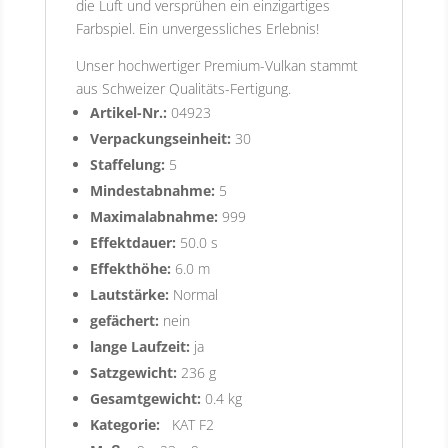
die Luft und versprühen ein einzigartiges
Farbspiel. Ein unvergessliches Erlebnis!
Unser hochwertiger Premium-Vulkan stammt
aus Schweizer Qualitäts-Fertigung.
Artikel-Nr.:
04923
Verpackungseinheit:
30
Staffelung:
5
Mindestabnahme:
5
Maximalabnahme:
999
Effektdauer:
50.0 s
Effekthöhe:
6.0 m
Lautstärke:
Normal
gefächert:
nein
lange Laufzeit:
ja
Satzgewicht:
236 g
Gesamtgewicht:
0.4 kg
Kategorie:
KAT F2