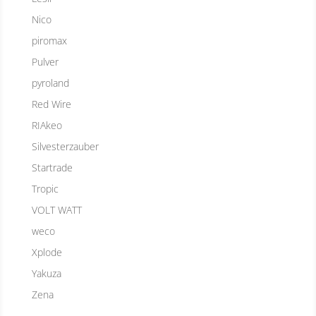
Nico
piromax
Pulver
pyroland
Red Wire
RIAkeo
Silvesterzauber
Startrade
Tropic
VOLT WATT
weco
Xplode
Yakuza
Zena