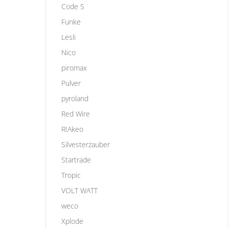
Code S
Funke
Lesli
Nico
piromax
Pulver
pyroland
Red Wire
RIAkeo
Silvesterzauber
Startrade
Tropic
VOLT WATT
weco
Xplode