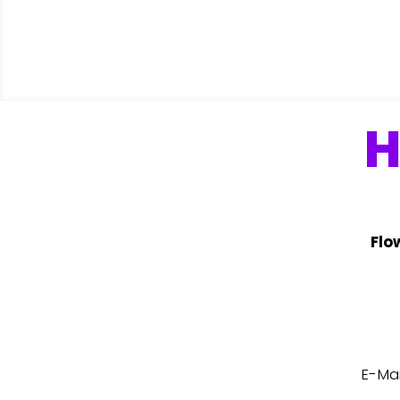
H
Flo
E-Mai