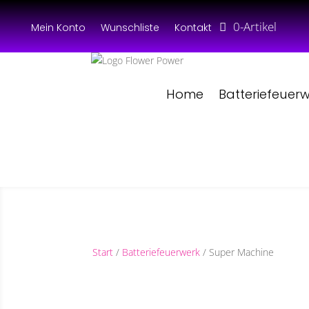
0-Artikel
Mein Konto
Wunschliste
Kontakt
Home
Batteriefeuer
Start
/
Batteriefeuerwerk
/ Super Machine