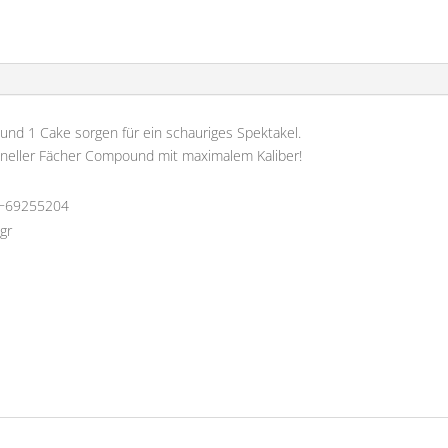
 und 1 Cake sorgen für ein schauriges Spektakel.
oneller Fächer Compound mit maximalem Kaliber!
−69255204
gr