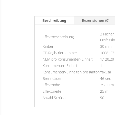
Beschreibung
Rezensionen (0)
2 Fächer
Effektbeschreibung
Professi
Kaliber
30 mm
CE-Registriernummer
1008−F2
NEM pro Konsumenten-Einheit
1.120,20 
Konsumenten-Einheit
1
Konsumenten-Einheiten pro Karton
Yakuza
Brenndauer
46 sec
Effekthöhe
25-30 m
Effektbreite
25 m
Anzahl Schüsse
90