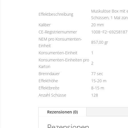
Muskulöse Box mit e
Effektbeschreibung
Schüssen, 1 Mal zün
Kaliber
20 mm
CE-Registriernummer
1008−F2−69258187
NEM pro Konsumenten-
857,00 gr
Einheit
Konsumenten-Einheit
1
Konsumenten-Einheiten pro
2
Karton
Brenndauer
77 sec
Effekthöhe
15-20 m
Effektbreite
8-15 m
Anzahl Schüsse
128
Rezensionen (0)
Rezensionen