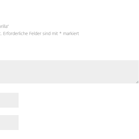
illa“
t.
Erforderliche Felder sind mit
*
markiert