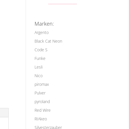
Marken:
Argento
Black Cat Neon
Code S
Funke
Lesli
Nico
piromax
Pulver
pyroland
Red Wire
RIAkeo
Silvesterzauber