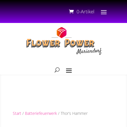
0-Artikel
Start
/
Batteriefeuerwerk
/ Thor’s Hammer