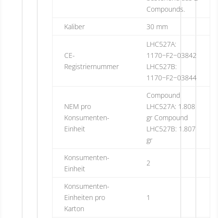
Compounds.
Kaliber
30 mm
LHC527A:
CE-
1170−F2−03842
Registriernummer
LHC527B:
1170−F2−03844
Compound
NEM pro
LHC527A: 1.808
Konsumenten-
gr Compound
Einheit
LHC527B: 1.807
gr
Konsumenten-
2
Einheit
Konsumenten-
Einheiten pro
1
Karton