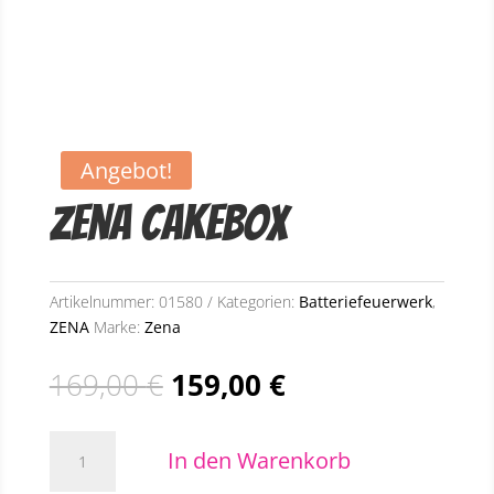
Angebot!
Zena Cakebox
Artikelnummer:
01580
Kategorien:
Batteriefeuerwerk
,
ZENA
Marke:
Zena
Ursprünglicher
Aktueller
169,00
€
159,00
€
Preis
Preis
war:
ist:
Zena
169,00 €
159,00 €.
In den Warenkorb
Cakebox
Menge