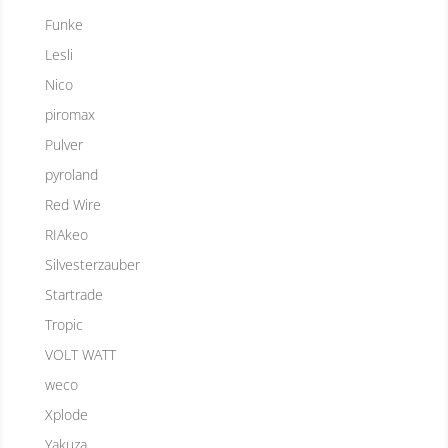
Funke
Lesli
Nico
piromax
Pulver
pyroland
Red Wire
RIAkeo
Silvesterzauber
Startrade
Tropic
VOLT WATT
weco
Xplode
Yakuza