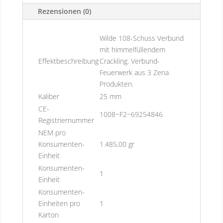
Rezensionen (0)
Wilde 108-Schuss Verbund
mit himmelfüllendem
Effektbeschreibung
Crackling. Verbund-
Feuerwerk aus 3 Zena
Produkten.
Kaliber
25 mm
CE-
1008−F2−69254846
Registriernummer
NEM pro
Konsumenten-
1.485,00 gr
Einheit
Konsumenten-
1
Einheit
Konsumenten-
Einheiten pro
1
Karton