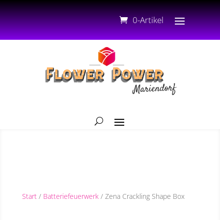
0-Artikel
Start
/
Batteriefeuerwerk
/ Zena Crackling Shape Box