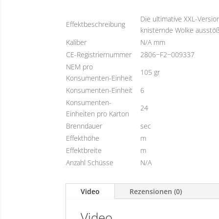
Die ultimative XXL-Versio
Effektbeschreibung
knisternde Wolke ausstößt
Kaliber
N/A mm
CE-Registriernummer
2806−F2−009337
NEM pro
105 gr
Konsumenten-Einheit
Konsumenten-Einheit
6
Konsumenten-
24
Einheiten pro Karton
Brenndauer
sec
Effekthöhe
m
Effektbreite
m
Anzahl Schüsse
N/A
Video
Rezensionen (0)
Video