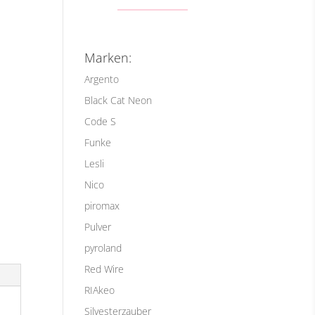
Marken:
Argento
Black Cat Neon
Code S
Funke
Lesli
Nico
piromax
Pulver
pyroland
Red Wire
RIAkeo
Silvesterzauber