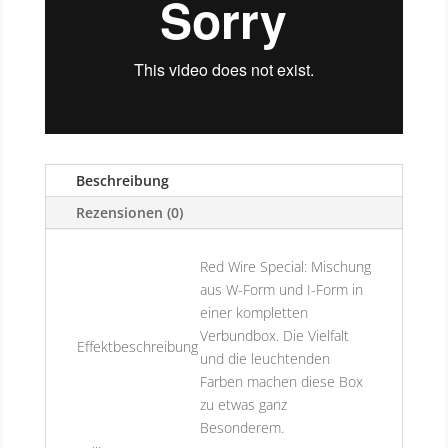
Beschreibung
Rezensionen (0)
Red Wire Special: Mischung
aus W-Form und I-Form in
einer kompletten
Verbundbox. Die Vielfalt
Effektbeschreibung
und die leuchtenden
Farben machen diese Box
zu etwas ganz
Besonderem.