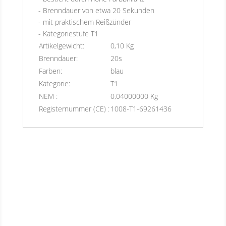
- Brenndauer von etwa 20 Sekunden
- mit praktischem Reißzünder
- Kategoriestufe T1
Artikelgewicht:
0,10 Kg
Brenndauer:
20s
Farben:
blau
Kategorie:
T1
NEM :
0,04000000 Kg
Registernummer (CE) :
1008-T1-69261436