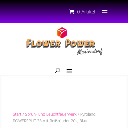
0-Artikel
Start
/
Sprüh- und Leuchtfeuerwerk
/ Pyroland
POWERSPLIT 38 mit Reißzünder 20s, Blau