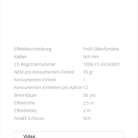
Effektbeschreibung
Profi-Silberfontäne.
Kaliber
N/A mm
CE-Registriernummer
1008-F2-69243851
NEM pro Konsumenten-Einheit
95 gr
Konsumenten-Einheit
1
Konsumenten-Einheiten pro Karton
12
Brenndauer
56 sec
Effekthöhe
2,5 m
Effektbreite
2 m
Anzahl Schüsse
N/A
Video