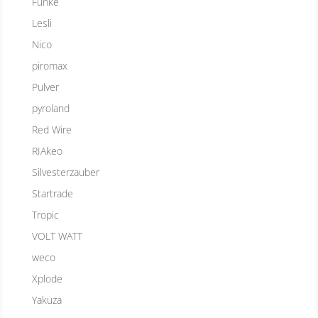
Funke
Lesli
Nico
piromax
Pulver
pyroland
Red Wire
RIAkeo
Silvesterzauber
Startrade
Tropic
VOLT WATT
weco
Xplode
Yakuza