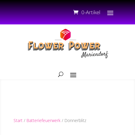
0-Artikel
Start
/
Batteriefeuerwerk
/ Donnerblitz