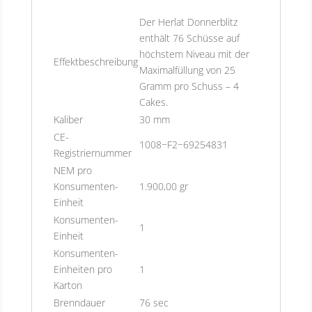
Der Herlat Donnerblitz
enthält 76 Schüsse auf
höchstem Niveau mit der
Effektbeschreibung
Maximalfüllung von 25
Gramm pro Schuss – 4
Cakes.
Kaliber
30 mm
CE-
1008−F2−69254831
Registriernummer
NEM pro
Konsumenten-
1.900,00 gr
Einheit
Konsumenten-
1
Einheit
Konsumenten-
Einheiten pro
1
Karton
Brenndauer
76 sec