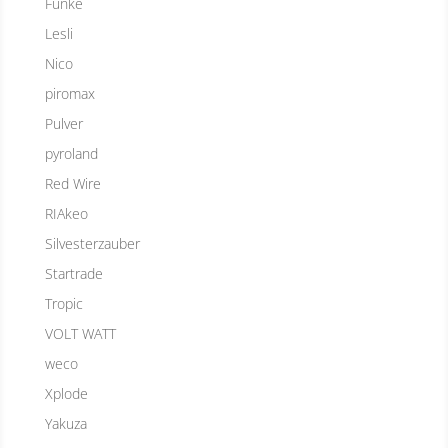
Funke
Lesli
Nico
piromax
Pulver
pyroland
Red Wire
RIAkeo
Silvesterzauber
Startrade
Tropic
VOLT WATT
weco
Xplode
Yakuza