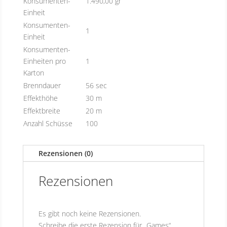
Konsumenten-
1.490,00 gr
Einheit
Konsumenten-
1
Einheit
Konsumenten-
Einheiten pro
1
Karton
Brenndauer
56 sec
Effekthöhe
30 m
Effektbreite
20 m
Anzahl Schüsse
100
Rezensionen (0)
Rezensionen
Es gibt noch keine Rezensionen.
Schreibe die erste Rezension für „Games“